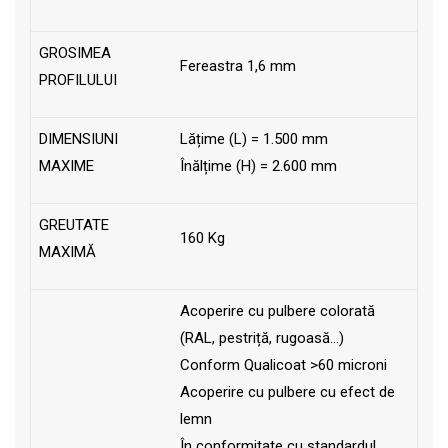
GROSIMEA
Fereastra 1,6 mm
PROFILULUI
DIMENSIUNI
Lățime (L) = 1.500 mm
MAXIME
Înălțime (H) = 2.600 mm
GREUTATE
160 Kg
MAXIMĂ
Acoperire cu pulbere colorată
(RAL, pestriță, rugoasă...)
Conform Qualicoat >60 microni
Acoperire cu pulbere cu efect de
lemn
În conformitate cu standardul