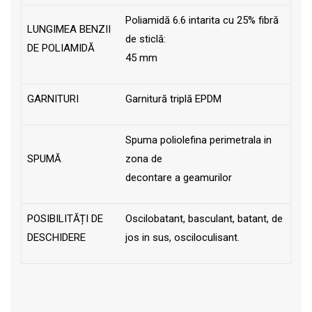
Poliamidă 6.6 intarita cu 25% fibră
LUNGIMEA BENZII
de sticlă:
DE POLIAMIDĂ
45 mm
GARNITURI
Garnitură triplă EPDM
Spuma poliolefina perimetrala in
SPUMĂ
zona de
decontare a geamurilor
POSIBILITĂȚI DE
Oscilobatant, basculant, batant, de
DESCHIDERE
jos in sus, osciloculisant.