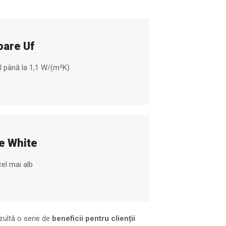
oare Uf
il până la 1,1 W/(m²K)
e White
cel mai alb
zultă o serie de
beneficii pentru clienții