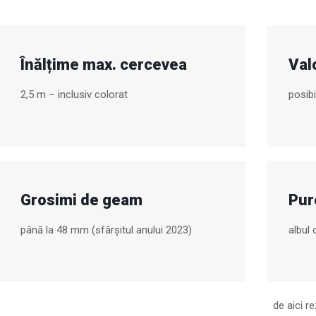
Înălțime max. cercevea
Val
2,5 m – inclusiv colorat
posib
Grosimi de geam
Pur
până la 48 mm (sfârșitul anului 2023)
albul 
de aici re